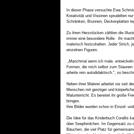
In dieser Phase versuchte Ewa Schmid
Kreativität und Visionen sprudelten nur
Schränken, Brunnen, Deckenplatten leg
Zu ihren Herzstücken zählten die Illust
immer eine besondere Rolle. Ihr macht
malerisch festzuhalten. Jeder Strich, 
einzelnen Figuren.
„Manchmal wenn ich male, entwickeln d
Formen, die mich selbst zum Staunen br
arbeite rein autodidaktisch.", so beschr
Neben ihrer Malerei arbeitet sie seit d
Menschen mit geistiger und körperliche
Malunterricht. Es bereitet ihr große 
bringen.
Ihre Bilder wurden schon in Einzel- un
Die Idee für das Kinderbuch Corallis k
über Seepferdchen. Im Gegensatz zu 
Bäuchen, die viel Platz für gemeinsame