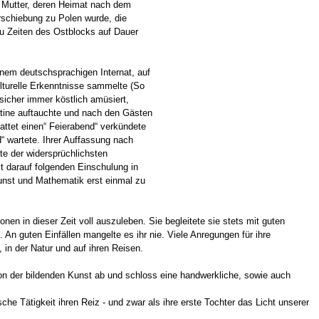
he Mutter, deren Heimat nach dem
rschiebung zu Polen wurde, die
u Zeiten des Ostblocks auf Dauer
inem deutschsprachigen Internat, auf
lturelle Erkenntnisse sammelte (So
sicher immer köstlich amüsiert,
ntine auftauchte und nach den Gästen
attet einen“ Feierabend“ verkündete
“ wartete. Ihrer Auffassung nach
ste der widersprüchlichsten
t darauf folgenden Einschulung in
Kunst und Mathematik erst einmal zu
nen in dieser Zeit voll auszuleben. Sie begleitete sie stets mit guten
 An guten Einfällen mangelte es ihr nie. Viele Anregungen für ihre
, in der Natur und auf ihren Reisen.
von der bildenden Kunst ab und schloss eine handwerkliche, sowie auch
he Tätigkeit ihren Reiz - und zwar als ihre erste Tochter das Licht unserer