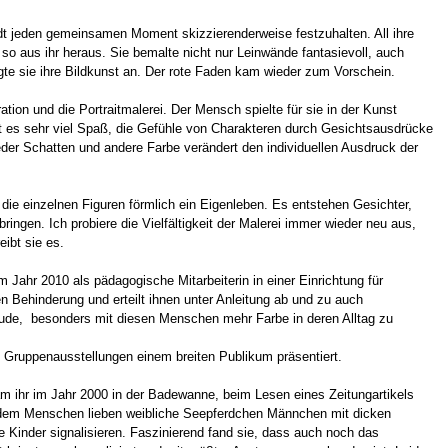
t jeden gemeinsamen Moment skizzierenderweise festzuhalten. All ihre
 so aus ihr heraus. Sie bemalte nicht nur Leinwände fantasievoll, auch
te sie ihre Bildkunst an. Der rote Faden kam wieder zum Vorschein.
ration und die Portraitmalerei. Der Mensch spielte für sie in der Kunst
 es sehr viel Spaß, die Gefühle von Charakteren durch Gesichtsausdrücke
jeder Schatten und andere Farbe verändert den individuellen Ausdruck der
ie einzelnen Figuren förmlich ein Eigenleben. Es entstehen Gesichter,
ingen. Ich probiere die Vielfältigkeit der Malerei immer wieder neu aus,
eibt sie es.
em Jahr 2010 als pädagogische Mitarbeiterin in einer Einrichtung für
n Behinderung und erteilt ihnen unter Anleitung ab und zu auch
Freude, besonders mit diesen Menschen mehr Farbe in deren Alltag zu
d Gruppenausstellungen einem breiten Publikum präsentiert.
am ihr im Jahr 2000 in der Badewanne, beim Lesen eines Zeitungartikels
dem Menschen lieben weibliche Seepferdchen Männchen mit dicken
 Kinder signalisieren. Faszinierend fand sie, dass auch noch das