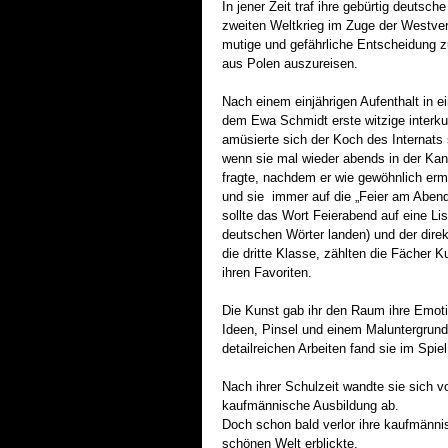
In jener Zeit traf ihre gebürtig deutsc
zweiten Weltkrieg im Zuge der Westve
mutige und gefährliche Entscheidung z
aus Polen auszureisen.
Nach einem einjährigen Aufenthalt in e
dem Ewa Schmidt erste witzige interku
amüsierte sich der Koch des Internats 
wenn sie mal wieder abends in der Ka
fragte, nachdem er wie gewöhnlich erm
und sie immer auf die „Feier am Abend
sollte das Wort Feierabend auf eine Li
deutschen Wörter landen) und der direk
die dritte Klasse, zählten die Fächer 
ihren Favoriten.
Die Kunst gab ihr den Raum ihre Emotio
Ideen, Pinsel und einem Maluntergrund.
detailreichen Arbeiten fand sie im Spiel
Nach ihrer Schulzeit wandte sie sich 
kaufmännische Ausbildung ab.
Doch schon bald verlor ihre kaufmännisc
schönen Welt erblickte.