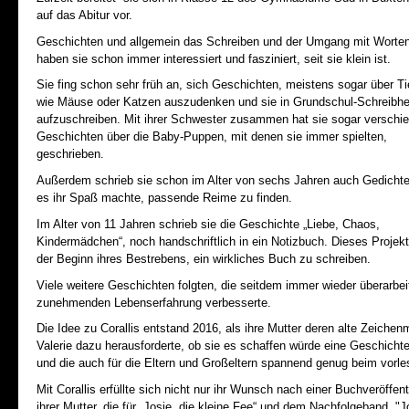
auf das Abitur vor.
Geschichten und allgemein das Schreiben und der Umgang mit Worte
haben sie schon immer interessiert und fasziniert, seit sie klein ist.
Sie fing schon sehr früh an, sich Geschichten, meistens sogar über Ti
wie Mäuse oder Katzen auszudenken und sie in Grundschul-Schreibhe
aufzuschreiben. Mit ihrer Schwester zusammen hat sie sogar verschi
Geschichten über die Baby-Puppen, mit denen sie immer spielten,
geschrieben.
Außerdem schrieb sie schon im Alter von sechs Jahren auch Gedichte
es ihr Spaß machte, passende Reime zu finden.
Im Alter von 11 Jahren schrieb sie die Geschichte „Liebe, Chaos,
Kindermädchen“, noch handschriftlich in ein Notizbuch. Dieses Projekt
der Beginn ihres Bestrebens, ein wirkliches Buch zu schreiben.
Viele weitere Geschichten folgten, die seitdem immer wieder überarbeite
zunehmenden Lebenserfahrung verbesserte.
Die Idee zu Corallis entstand 2016, als ihre Mutter deren alte Zeich
Valerie dazu herausforderte, ob sie es schaffen würde eine Geschichte
und die auch für die Eltern und Großeltern spannend genug beim vorles
Mit Corallis erfüllte sich nicht nur ihr Wunsch nach einer Buchveröffe
ihrer Mutter, die für „Josie, die kleine Fee“ und dem Nachfolgeband "J