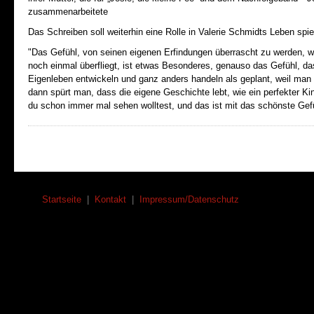
zusammenarbeitete
Das Schreiben soll weiterhin eine Rolle in Valerie Schmidts Leben spie
"Das Gefühl, von seinen eigenen Erfindungen überrascht zu werden, w
noch einmal überfliegt, ist etwas Besonderes, genauso das Gefühl, d
Eigenleben entwickeln und ganz anders handeln als geplant, weil ma
dann spürt man, dass die eigene Geschichte lebt, wie ein perfekter Ki
du schon immer mal sehen wolltest, und das ist mit das schönste Gefü
Startseite
|
Kontakt
|
Impressum/Datenschutz