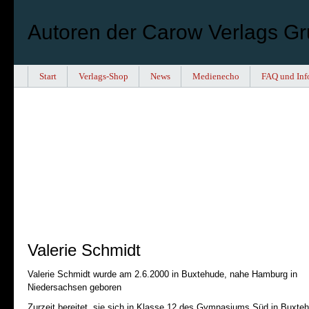
Autoren der Carow Verlags G
Start
Verlags-Shop
News
Medienecho
FAQ und Inf
Valerie Schmidt
Valerie Schmidt wurde am 2.6.2000 in Buxtehude, nahe Hamburg in
Niedersachsen geboren
Zurzeit bereitet sie sich in Klasse 12 des Gymnasiums Süd in Buxte